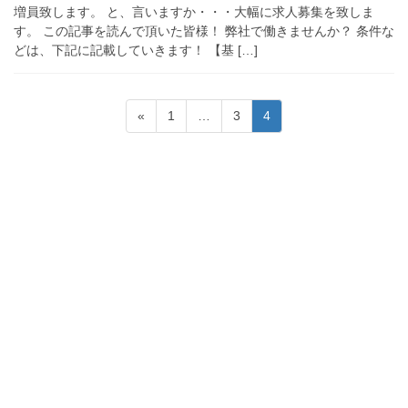
増員致します。 と、言いますか・・・大幅に求人募集を致しま
す。 この記事を読んで頂いた皆様！ 弊社で働きませんか？ 条件な
どは、下記に記載していきます！ 【基 […]
投
固
固
固
«
1
…
3
4
稿
定
定
定
ペ
ペ
ペ
の
ー
ー
ー
ペ
ジ
ジ
ジ
ー
ジ
送
り