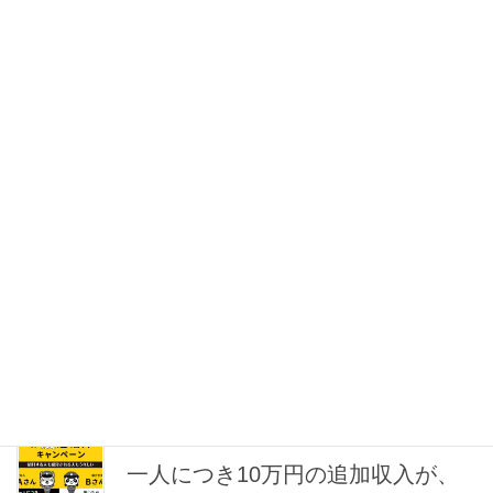
中津川支店では、高速道路警備経
験者の大募集しています！
現在、中津川支店では、未経験者の新人さんも大募集しておりま
すが、 高速警備経験者の方を大！大！大募集しています！ 給与も
日給17,000円からと破格給与になります。 経験者枠に入るには、
下記条件が最低条件となります。 ※ […]
2023年5月5日
埼玉県春日部大凧マラソンの交通
誘導行ってきました
行って来ました！ 埼玉県春日部市の大凧マラソン大会！ でもマラ
ソンをやりに行ったわけじゃありませんが・・・ 大凧マラソンの
交通誘導警備に行ってきました！ 岐阜県中津川市から埼玉県春日
部市まで、 長い道のりを車移動・・・約 […]
2023年4月1日
一人につき10万円の追加収入が、